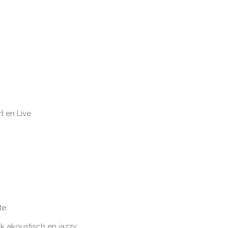
t en Live
te.
k akoustisch en jazzy.