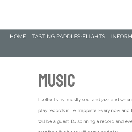
Ga
direct
naar
de
hoofdinhoud
HOME
TASTING PADDLES-FLIGHTS
INFORM
Music
I collect vinyl mostly soul and jazz and when
play records in Le Trappiste. Every now and 
will be a guest DJ spinning a record and eve