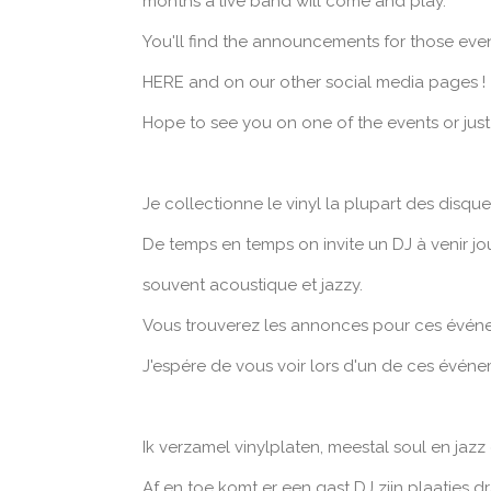
months a live band will come and play.
You'll find the announcements for those eve
HERE and on our other social media pages !
Hope to see you on one of the events or just
Je collectionne le vinyl la plupart des disques
De temps en temps on invite un DJ à venir jou
souvent acoustique et jazzy.
Vous trouverez les annonces pour ces événem
J'espére de vous voir lors d'un de ces événe
Ik verzamel vinylplaten, meestal soul en jazz 
Af en toe komt er een gast DJ zijn plaatjes 