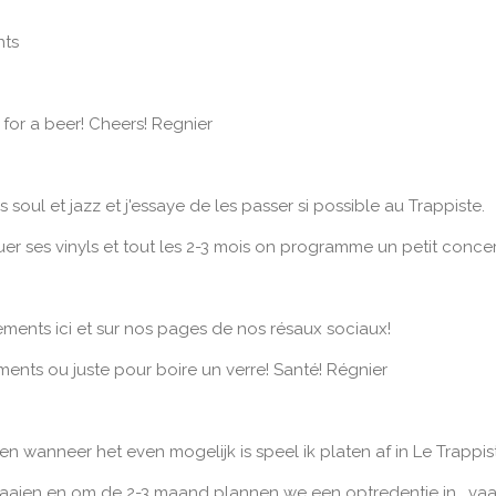
nts
 for a beer! Cheers! Regnier
 soul et jazz et j'essaye de les passer si possible au Trappiste.
er ses vinyls et tout les 2-3 mois on programme un petit concer
ents ici et sur nos pages de nos résaux sociaux!
ments ou juste pour boire un verre! Santé! Régnier
en wanneer het even mogelijk is speel ik platen af in Le Trappis
draaien en om de 2-3 maand plannen we een optredentje in , vaa