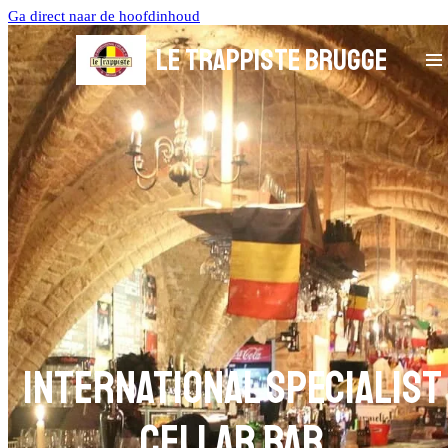
Ga direct naar de hoofdinhoud
LE TRAPPISTE BRUGGE
international specialist
cellar bar